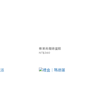
榛果烏龍磅蛋糕
NT$360