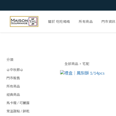
關於 吃吃喝喝
所有商品
門市資訊
分類
全部商品
>
宅配
🥮中秋節🥮
門市販售
所有商品
經典商品
馬卡龍 / 可麗露
常溫甜點 / 餅乾