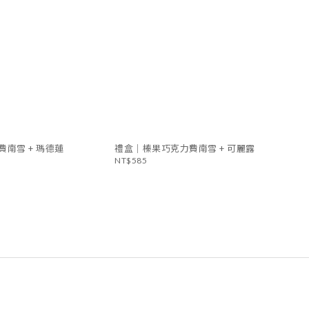
南雪 + 瑪德蓮
禮盒｜榛果巧克力費南雪 + 可麗露
NT$585