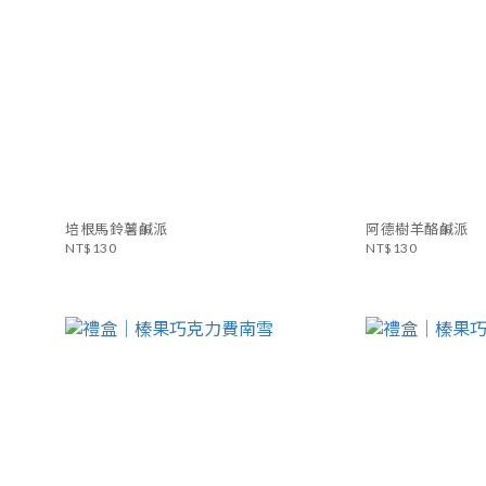
培根馬鈴薯鹹派
阿德樹羊酪鹹派
NT$130
NT$130