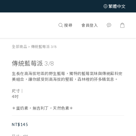
繁體中文
搜尋
會員登入
全部商品
>
傳統藍莓派 3/8
傳統藍莓派 3/8
生長在高海拔地區的野生藍莓，獨特的藍莓氣味與傳統餡料完
美組合，讓你感受到高海拔的堅毅，森林裡的芬多精氣息。
尺寸｜
4吋 
＊蛋奶素，無吉利丁，天然色素＊
NT$145