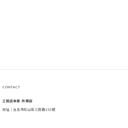
CONTACT
三民店本家-外帶店
地址｜台北市松山區三民路153號
時間｜週二至週六 11:00-19:00
電話｜02-2769-1233