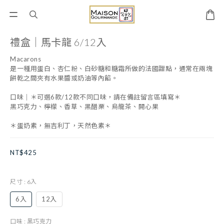
禮盒｜馬卡龍 6/12入
Macarons
是一種用蛋白、杏仁粉、白砂糖和糖霜所做的法國甜點，通常在兩塊
餅乾之間夾有水果醬或奶油等內餡。
口味｜＊可選6款/12款不同口味，請在備註留言區填寫＊
黑巧克力、檸檬、香草、黑醋栗、烏龍茶、開心果 
＊蛋奶素，無吉利丁，天然色素＊
NT$425
尺寸
: 6入
6入
12入
口味
: 黑巧克力