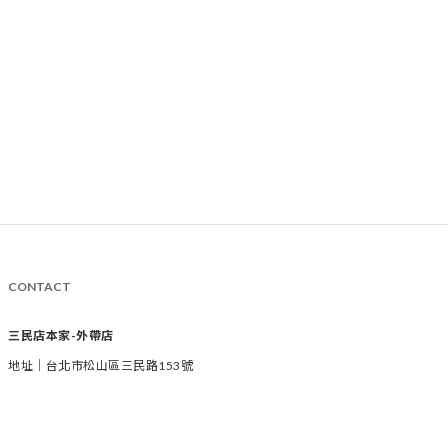
CONTACT
三民店本家-外帶店
地址｜台北市松山區三民路153號
時間｜週二至週六 11:00-19:00
電話｜02-2769-1233