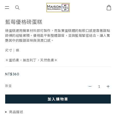
藍莓優格磅蛋糕
磅蛋糕運用簡單材料即可製作，而紮實蛋糕體的鬆軟口感是靠著甜點
師傅的經驗累積。優格能平衡整體甜度，並與藍莓緊密結合，讓人驚
艷其中的酸甜滋味與濕潤口感。
尺寸｜條
＊蛋奶素，無吉利丁，天然色素＊
NT$360
數量
加入購物車
商品描述