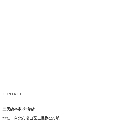
CONTACT
三民店本家-外帶店
地址｜台北市松山區三民路153號
時間｜週二至週六 11:00-19:00
電話｜02-2769-1233